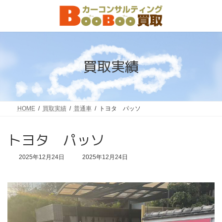
コ
ナ
ン
ビ
テ
ゲ
ン
ー
ツ
シ
へ
ョ
ス
ン
買取実績
キ
に
ッ
移
プ
動
HOME
買取実績
普通車
トヨタ パッソ
トヨタ パッソ
最
2025年12月24日
2025年12月24日
終
更
新
日
時
: