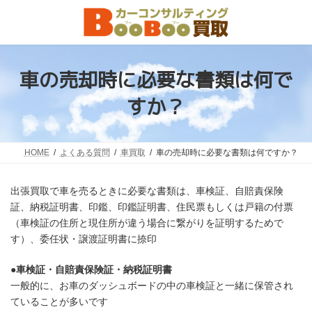
コ
ナ
ン
ビ
テ
ゲ
ン
ー
ツ
シ
へ
ョ
車の売却時に必要な書類は何で
ス
ン
キ
に
すか？
ッ
移
プ
動
HOME
よくある質問
車買取
車の売却時に必要な書類は何ですか？
出張買取で車を売るときに必要な書類は、車検証、自賠責保険
証、納税証明書、印鑑、印鑑証明書、住民票もしくは戸籍の付票
（車検証の住所と現住所が違う場合に繋がりを証明するためで
す）、委任状・譲渡証明書に捺印
●
車検証・自賠責保険証・納税証明書
一般的に、お車のダッシュボードの中の車検証と一緒に保管され
ていることが多いです